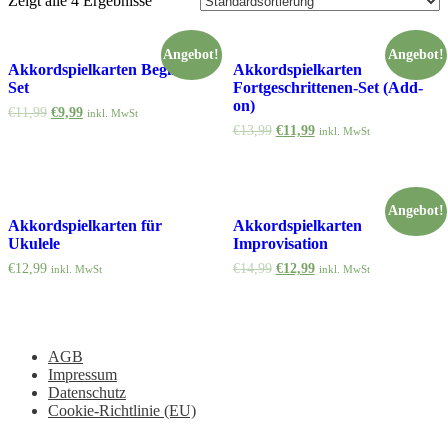
Zeigt alle 4 Ergebnisse
Angebot!
Angebot!
Akkordspielkarten Beginner-
Akkordspielkarten
Set
Fortgeschrittenen-Set (Add-
on)
€
11,99
€
9,99
inkl. MwSt
€
13,99
€
11,99
inkl. MwSt
Angebot!
Akkordspielkarten für
Akkordspielkarten
Ukulele
Improvisation
€
12,99
€
14,99
€
12,99
inkl. MwSt
inkl. MwSt
AGB
Impressum
Datenschutz
Cookie-Richtlinie (EU)